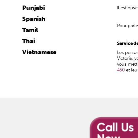
Punjabi
Il est ouve
Spanish
Pour parl
Tamil
Thai
Service d
Vietnamese
Les person
Victoria, 
vous mett
450
et leu